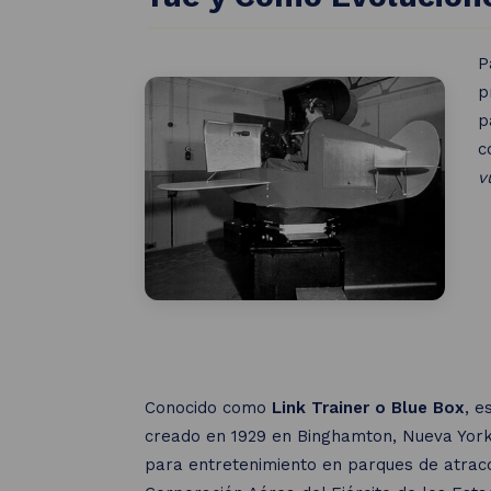
Ver todos
P
p
p
c
v
Conocido como
Link Trainer o Blue Box
, e
creado en 1929 en Binghamton, Nueva York,
para entretenimiento en parques de atracc