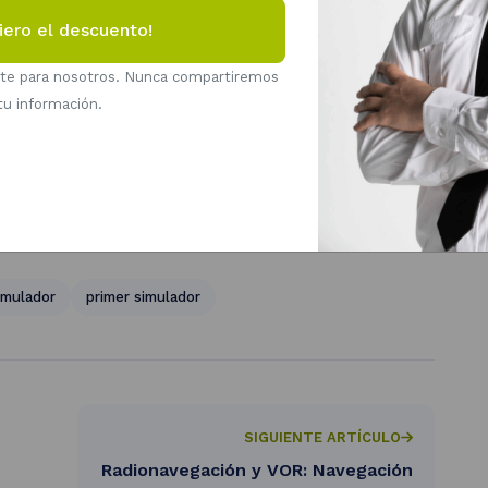
k Trainer original se exhibe en el Museo de Ciencia y
racusa en Nueva York.
nte para nosotros. Nunca compartiremos
tu información.
imulador
primer simulador
SIGUIENTE ARTÍCULO
Radionavegación y VOR: Navegación