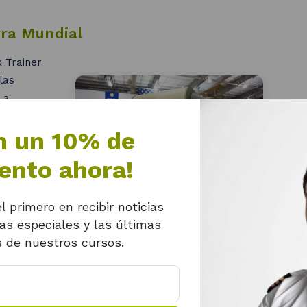
ra Mundial
k Trainer
las
 a
se cree
n un 10% de
ento ahora!
l primero en recibir noticias
tas especiales y las últimas
 de nuestros cursos.
zado en
simuladores aeroespaciales
y opera bajo el