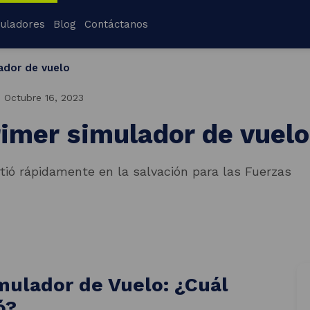
uladores
Blog
Contáctanos
lador de vuelo
Español
ara Entusiastas
¡Tu plan de estudios está vac
English
ción Básica
: Octubre 16, 2023
les y Marcas en el Aeropuerto
Explorar cursos
primer simulador de vuelo
ursos en Inglés
c Aviation
rtió rápidamente en la salvación para las Fuerzas
 Flight Attendant Panel
imulador de Vuelo: ¿Cuál
ó?