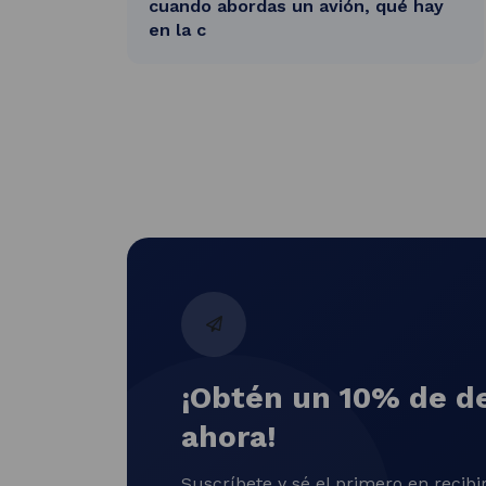
cuando abordas un avión, qué hay
en la c
¡Obtén un 10% de d
ahora!
Suscríbete y sé el primero en recibir