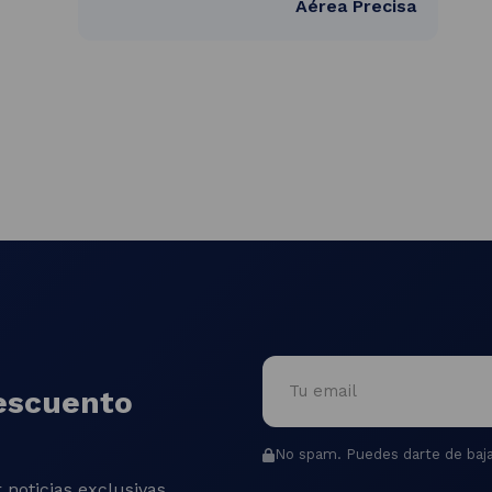
Aérea Precisa
escuento
No spam. Puedes darte de baja
 noticias exclusivas,