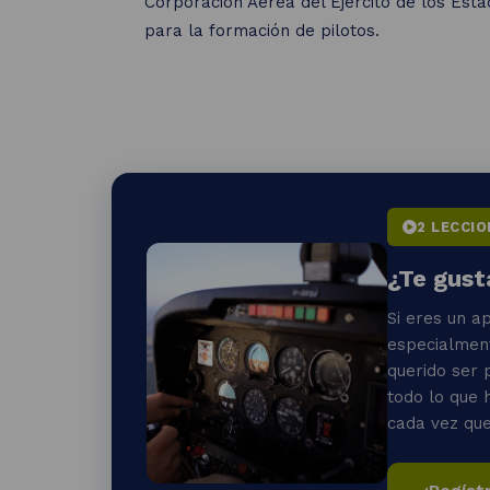
Corporación Aérea del Ejército de los Esta
para la formación de pilotos.
2 LECCIO
¿Te gust
Si eres un a
especialment
querido ser 
todo lo que 
cada vez que 