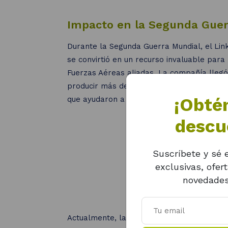
Impacto en la Segunda Guer
Durante la Segunda Guerra Mundial, el Lin
se convirtió en un recurso invaluable para 
Fuerzas Aéreas aliadas. La compañía llegó
producir más de
10.000 simuladores
, que 
¡Obté
que ayudaron a salvar al menos 524 vidas.
descu
Suscríbete y sé e
exclusivas, ofer
novedades
Actualmente, la compañía se ha especiali