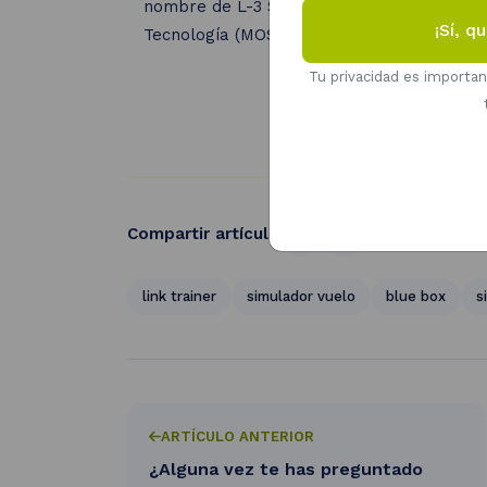
nombre de L-3 Simulation & Training. El Lin
Tecnología (MOST) de la Universidad de Si
Tu privacidad es importa
Compartir artículo
link trainer
simulador vuelo
blue box
s
ARTÍCULO ANTERIOR
¿Alguna vez te has preguntado