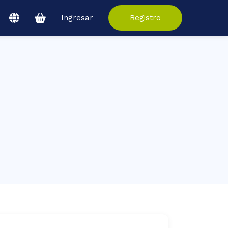
Ingresar
Registro
ío!