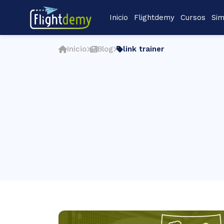
Inicio
Flightdemy
Cursos
Sim
Inicio
Blog
link trainer
Para Pilotos
P
Navegación Básica
Avia
Radionavegación
Seña
C
Comunicaciones Aéreas
Basi
Señales y Marcas en el Aeropuerto
A320
Esperas e Incorporaciones
Introducción a la Medicina de Aviación
Factores Humanos en Aviación
Para Tripulantes
Flight Attendant Panel del A320
Introducción a la Medicina de Aviación
Factores Humanos en Aviación