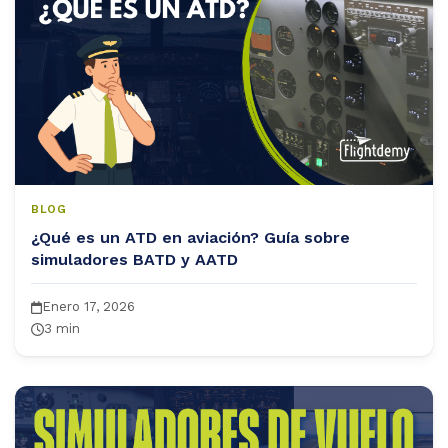
og
ntáctanos
BLOG
¿Qué es un ATD en aviación? Guía sobre
simuladores BATD y AATD
Enero 17, 2026
3 min