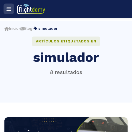
Ingresar
Registro
Inicio
Blog
simulador
Plan de estudios
ES
ARTÍCULOS ETIQUETADOS EN
simulador
cio
8 resultados
ightdemy
rsos
muladores