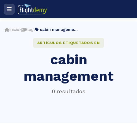
Ingresar
Registro
Inicio
Blog
cabin management
Plan de estudios
ES
ARTÍCULOS ETIQUETADOS EN
cabin
cio
management
ightdemy
0 resultados
rsos
muladores