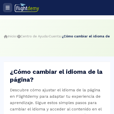
Ingresar
Registro
Plan de estudios
ES
Inicio
Centro de Ayuda
Cuenta
¿Cómo cambiar el idioma de la
cio
ightdemy
¿Cómo cambiar el idioma de la
página?
rsos
Descubre cómo ajustar el idioma de la página
en Flightdemy para adaptar tu experiencia de
aprendizaje. Sigue estos simples pasos para
muladores
cambiar el idioma y acceder al contenido en el