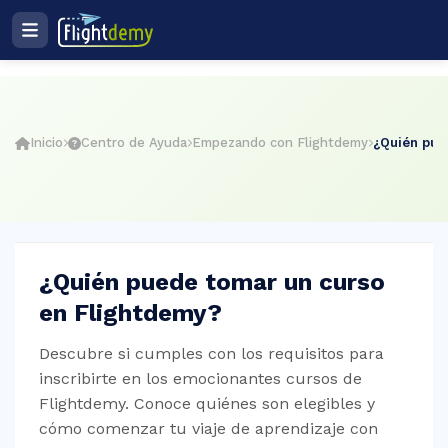
Ingresar
Registro
Plan de estudios
ES
Inicio
Centro de Ayuda
Empezando con Flightdemy
¿Quién pue
cio
ightdemy
¿Quién puede tomar un curso
en Flightdemy?
rsos
Descubre si cumples con los requisitos para
inscribirte en los emocionantes cursos de
Flightdemy. Conoce quiénes son elegibles y
muladores
cómo comenzar tu viaje de aprendizaje con