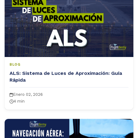
og
ntáctanos
BLOG
ALS: Sistema de Luces de Aproximación: Guía
Rápida
Enero 02, 2026
4 min