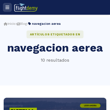
Ingresar
Registro
Inicio
Blog
navegacion aerea
Plan de estudios
ES
ARTÍCULOS ETIQUETADOS EN
navegacion aerea
cio
10 resultados
ightdemy
rsos
muladores