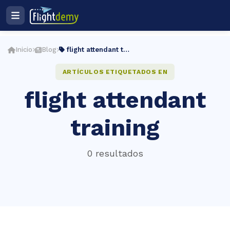
Ingresar
Registro
Inicio
Blog
flight attendant training
Plan de estudios
ES
ARTÍCULOS ETIQUETADOS EN
flight attendant
cio
training
ightdemy
0 resultados
rsos
muladores