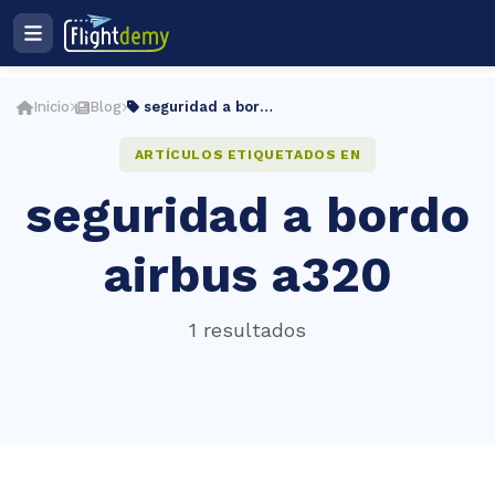
Ingresar
Registro
Inicio
Blog
seguridad a bordo airbus a320
Plan de estudios
ES
ARTÍCULOS ETIQUETADOS EN
seguridad a bordo
cio
airbus a320
ightdemy
1 resultados
rsos
muladores