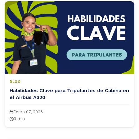
og
ntáctanos
BLOG
Habilidades Clave para Tripulantes de Cabina en
el Airbus A320
Enero 07, 2026
3 min