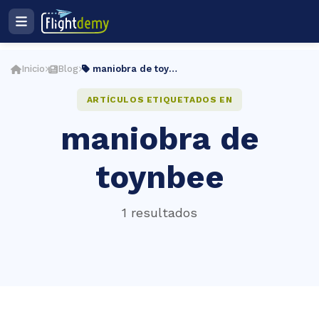
Ingresar
Registro
Inicio
Blog
maniobra de toynbee
Plan de estudios
ES
ARTÍCULOS ETIQUETADOS EN
maniobra de
cio
toynbee
ightdemy
1 resultados
rsos
muladores