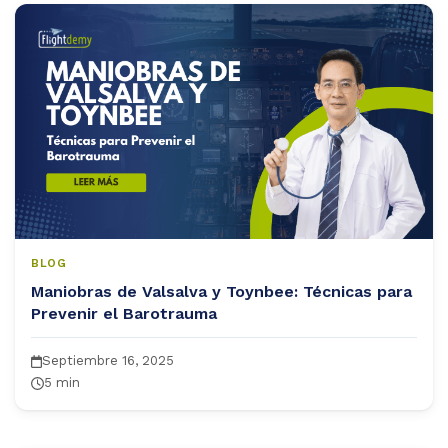
og
ntáctanos
BLOG
Maniobras de Valsalva y Toynbee: Técnicas para
Prevenir el Barotrauma
Septiembre 16, 2025
5 min