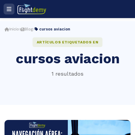
Ingresar
Registro
Inicio
Blog
cursos aviacion
Plan de estudios
ES
ARTÍCULOS ETIQUETADOS EN
cursos aviacion
cio
1 resultados
ightdemy
rsos
muladores