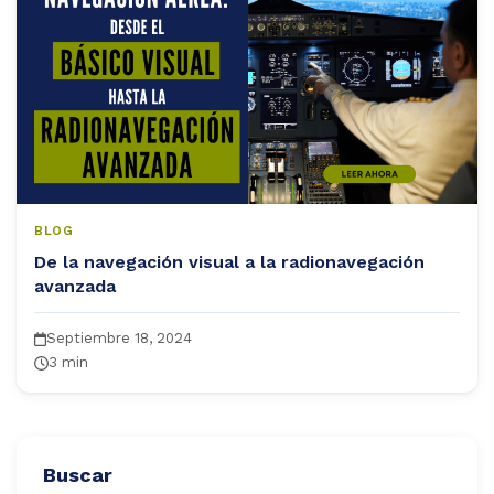
og
ntáctanos
BLOG
De la navegación visual a la radionavegación
avanzada
Septiembre 18, 2024
3 min
Buscar