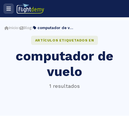
Ingresar
Registro
Inicio
Blog
computador de vuelo
Plan de estudios
ES
ARTÍCULOS ETIQUETADOS EN
computador de
cio
vuelo
ightdemy
1 resultados
rsos
muladores